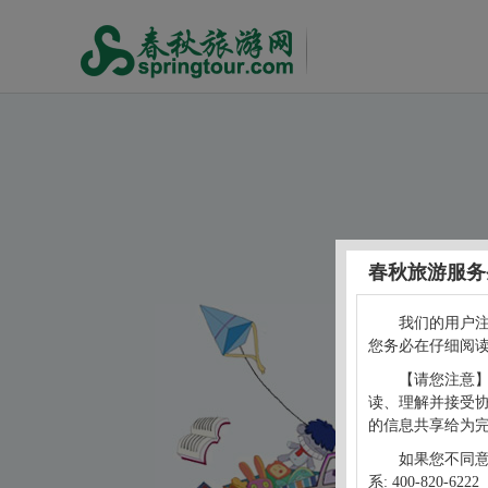
春秋旅游服务
我们的用户
您务必在仔细阅
【请您注意
读、理解并接受
的信息共享给为
如果您不同
系: 400-820-6222