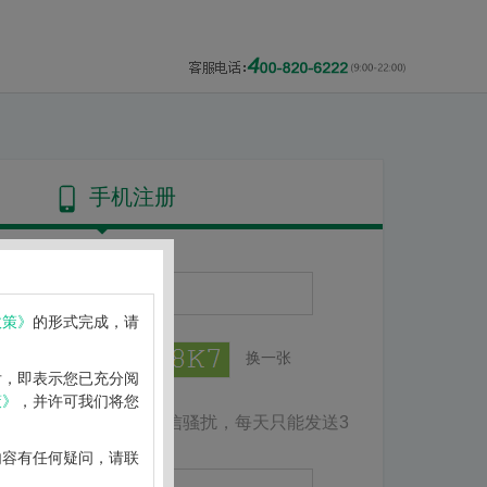
手机注册
政策》
的形式完成，请
换一张
后，即表示您已充分阅
策》
，并许可我们将您
为了防止短信骚扰，每天只能发送3
取验证码
内容有任何疑问，请联