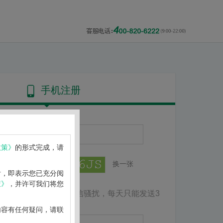
手机注册
政策》
的形式完成，请
换一张
后，即表示您已充分阅
策》
，并许可我们将您
为了防止短信骚扰，每天只能发送3
取验证码
内容有任何疑问，请联