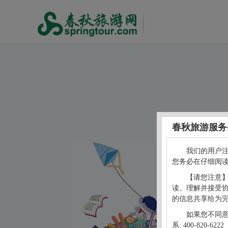
春秋旅游服务
我们的用户
您务必在仔细阅
【请您注意
读、理解并接受
的信息共享给为
如果您不同
系: 400-820-6222