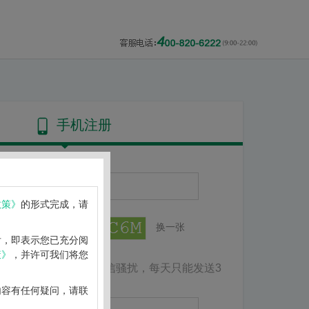
手机注册
政策》
的形式完成，请
换一张
后，即表示您已充分阅
策》
，并许可我们将您
为了防止短信骚扰，每天只能发送3
取验证码
内容有任何疑问，请联