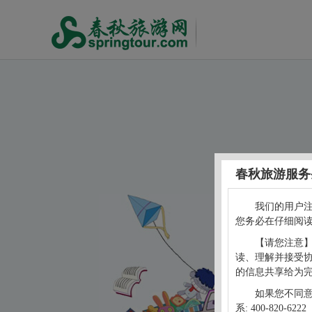
春秋旅游服务
我们的用户
您务必在仔细阅
【请您注意
读、理解并接受
的信息共享给为
如果您不同
系: 400-820-6222