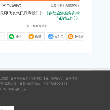
下次自动登录
免费注册
|
忘记密码？
登录即代表您已同意我们的
《春秋旅游服务条款
与隐私政策》
第三方账号登录
Q
微信
微博
支付宝
财付通
秋航空
春秋商旅通卡
绿翼积分通兑
诚聘英才
春秋导游
行社系统方案
服务与隐私条款
沪ICP备05004894
015
旅游合同公示